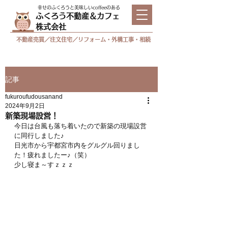
幸せのふくろうと美味しいcoffeeのある
ふくろう不動産＆カフェ
株式会社
不動産売買／注文住宅／リフォーム・外構工事・相続
記事
fukuroufudousanand
2024年9月2日
新築現場設営！
今日は台風も落ち着いたので新築の現場設営
に同行しました♪
日光市から宇都宮市内をグルグル回りまし
た！疲れましたー♪（笑）
少し寝ま～すｚｚｚ