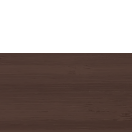
鹿沼市千渡 新築物件ご契約
S様おめでとうございます♪（＾
＾） 鹿沼市千渡 新築物件ご契
約おめでとうございます♪ 来月の
引き渡しまで融資含めて しっか
りサポートさせて頂きます。 沢
山のお問合せありがとうございま
した！ 残り5棟となりました！
お気軽にお問い合わせください
<(_ _)> よろしくお願い致します
１