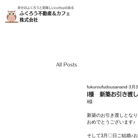
幸せのふくろうと美味しいcoffeeのある
ふくろう不動産＆カフェ
株式会社
All Posts
fukuroufudousanand
3月
I様 新築お引き渡
I様
新築のお引き渡しとなり
おめでとうございます♪
そして3月〇日ご結婚♪